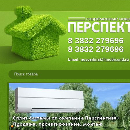
8
3832
27969
8
3832
279696
Email:
novosibirsk@mobicond.ru