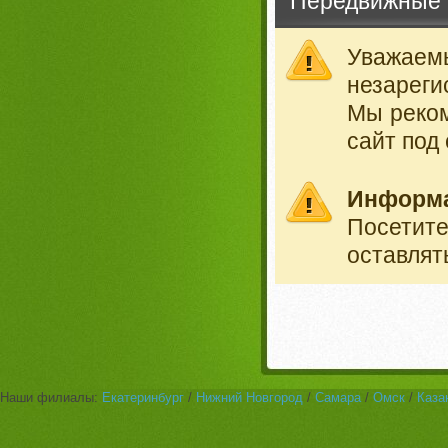
Передвижные 
Уважае
незареги
Мы реко
сайт под
Информ
Посетит
оставлят
Наши филиалы:
Екатеринбург
/
Нижний Новгород
/
Самара
/
Омск
/
Каза