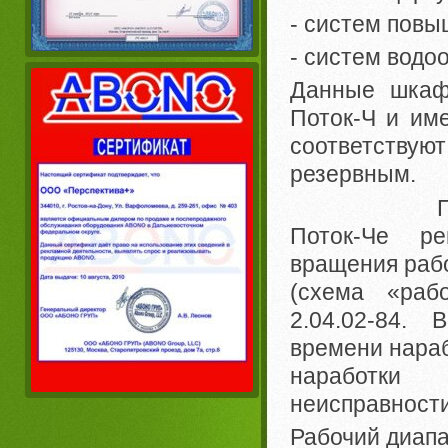
- систем повы
- систем водо
Данные шкаф
Поток-Ч и им
соответствуют
резервным.
Производи
Поток-Чe ре
вращения рабо
(схема «раб
2.04.02-84. В
времени нараб
наработки 
неисправности
Рабочий диапа