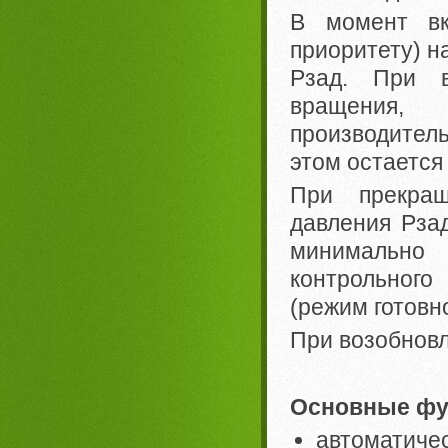
В момент вк
приоритету) н
Рзад. При в
вращения
производител
этом остается
При прекра
давления Рза
минимально
контрольного
(режим готовно
При возобновл
Основные фу
автоматиче