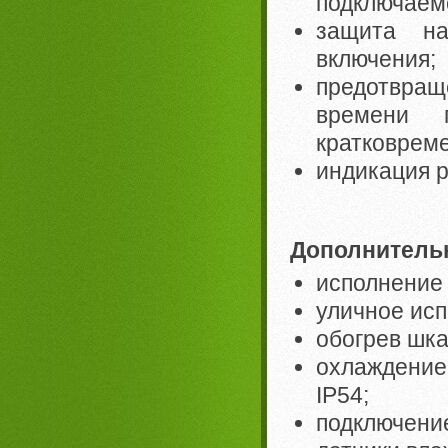
подключаемог
защита на
включения;
предотвращ
времени 
кратковреме
индикация р
Дополнитель
исполнение
уличное исп
обогрев шк
охлаждени
IP54;
подключени