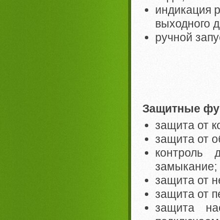
индикация р
выходного д
ручной запу
Защитные фу
защита от к
защита от о
контроль 
замыкание;
защита от н
защита от п
защита на