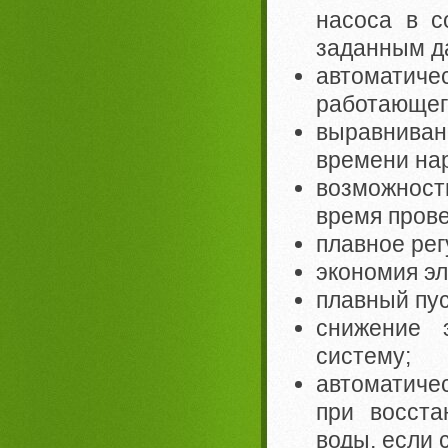
насоса в с
заданным д
автомати
работающег
выравниван
времени нар
возможност
время прове
плавное рег
экономия эл
плавный пус
снижение 
систему;
автоматичес
при восста
воды, если 