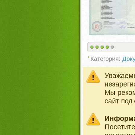
Категория:
Док
Уважае
незареги
Мы реко
сайт под
Информ
Посетит