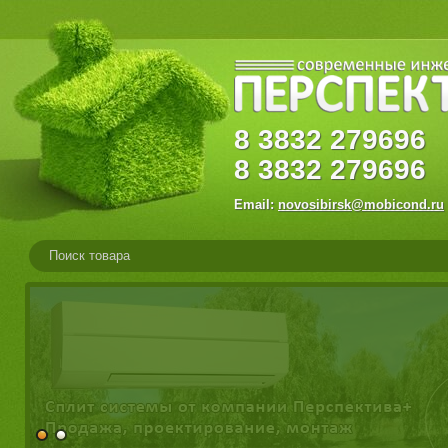
8
3832
27969
8
3832
279696
Email:
novosibirsk@mobicond.ru