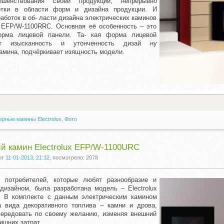
ршенствования своей продукции, непрерывно
отки в области форм и дизайна продукции. И
аботок в об- ласти дизайна электрических каминов
 EFP/W-1100RRC. Основная её особенность – это
орма лицевой панели. Та- кая форма лицевой
ёт изысканность и утонченность дизай ну
камина, подчёркивает изящность модели.
рные камины Electrolux
,
Фото
й камин Electrolux EFP/W-1100URC
от
11-01-2013, 21:32
, посмотрело: 2078
 потребителей, которые любят разнообразие и
дизайном, была разработана модель – Electrolux
 В комплекте с данным электрическим камином
а вида декоративного топлива – камни и дрова,
чередовать по своему желанию, изменяя внешний
ишних затрат.