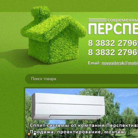
8
3832
27
8
3832
2796
Email:
novosibirsk@mobi