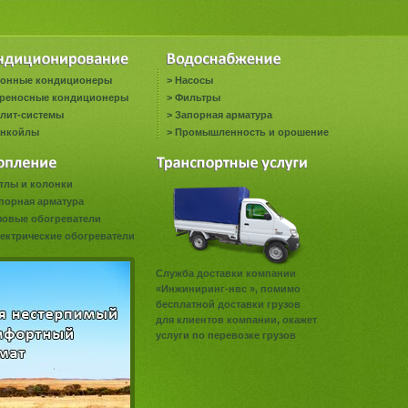
онные кондиционеры
>
Насосы
реносные кондиционеры
>
Фильтры
лит-системы
>
Запорная арматура
нкойлы
>
Промышленность и орошение
тлы и колонки
порная арматура
зовые обогреватели
ектрические обогреватели
Служба доставки компании
«Инжиниринг-нвс », помимо
бесплатной доставки грузов
для клиентов компании, окажет
услуги по перевозке грузов