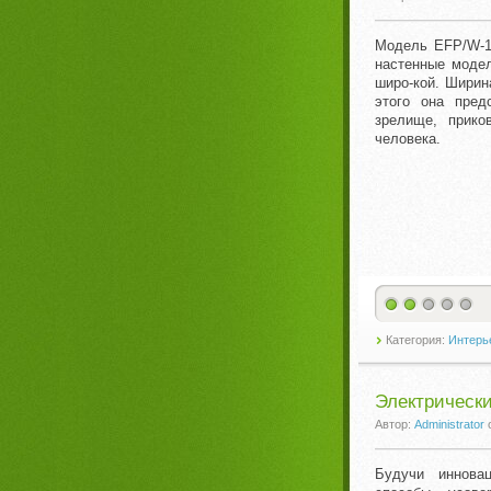
Модель EFP/W-12
настенные модел
широ-кой. Ширин
этого она пред
зрелище, прик
человека.
Категория:
Интерье
Электрически
Автор:
Administrator
Будучи инновац