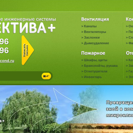
>
Каналы
>
Ок
>
Вентиляторы
>
Пе
>
Заслонки
>
Сп
9696
>
Дымоудаление
>
Фа
96
>
Шкафы, щиты
>
Ко
cond.ru
>
Бранспойты, рукава
>
За
>
Огнетушители
>
Га
>
Инвентарь
>
Эл