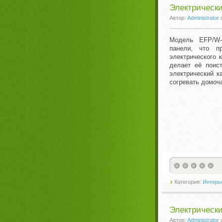
Электрически
Автор:
Administrator
Модель EFP/W-
панели, что п
электрического 
делает её поис
электрический к
согревать домоч
Категория:
Интерье
Электрически
Автор:
Administrator