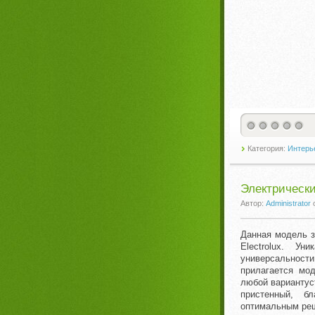
Категория:
Интерье
Электрически
Автор:
Administrator
Данная модель з
Electrolux. У
универсальнос
прилагается мо
любой вариантус
пристенный, б
оптимальным ре