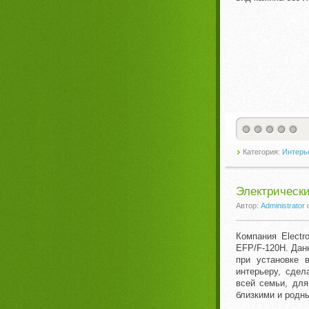
Категория:
Интерье
Электрически
Автор:
Administrator
Компания Electr
EFP/F-120H. Дан
при установке 
интерьеру, сдел
всей семьи, для
близкими и родн