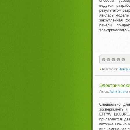
способы усове
ведутся разраб
результатом разр
явилась модель
закругленная ф
панели прида
электрического 
Категория:
Интерье
Электрически
Автор:
Administrator
Специально для
эксперименты с 
EFP/W 1100URC.
прилагаются дв
которые можно 
вид камина без л