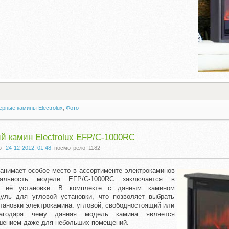
рные камины Electrolux
,
Фото
й камин Electrolux EFP/C-1000RC
от
24-12-2012, 01:48
, посмотрело: 1182
анимает особое место в ассортименте электрокаминов
никальность модели EFP/C-1000RC заключается в
ти её установки. В комплекте с данным камином
дуль для угловой установки, что позволяет выбрать
тановки электрокамина: угловой, свободностоящий или
лагодаря чему данная модель камина является
шением даже для небольших помещений.